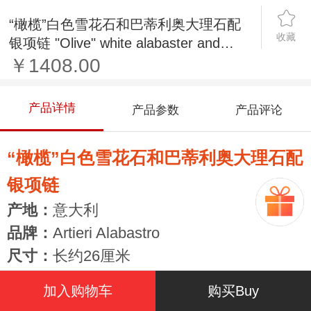
“橄榄”白色雪花石和巴蒂利奥大理石配
收藏
银项链 "Olive" white alabaster and
bardiglio marble necklace with silver
￥1408.00
产品详情
产品参数
产品评论
“橄榄”白色雪花石和巴蒂利奥大理石配
银项链
产地：
意大利
品牌：
Artieri Alabastro
尺寸：
长
约26厘米
重量：
0.4千克
加入购物车
购买Buy
配送信息：
预计1个月左右