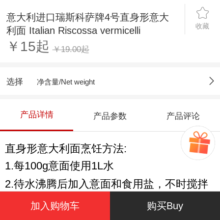
意大利进口瑞斯科萨牌4号直身形意大
收藏
利面 Italian Riscossa vermicelli
￥15起
￥19.00起
选择
净含量/Net weight
产品详情
产品参数
产品评论
直身形意大利面烹饪方法:
1.每100g意面使用1L水
2.待水沸腾后加入意面和食用盐，不时搅拌
3.7分钟煮熟后将水沥干
加入购物车
购买Buy